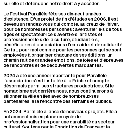
sur elle et défendons notre droit à y accéder.
Le Festival Parallèle fête ses dix-neuf années
d'existence. D'un projet de fin d’études en 2006, il est
devenu un rendez-vous qui compte, au creux de l'hiver,
pour de nombreuses personnes : aventurier·e·s de tous
âges et spectateur·ice·s averti·e·s, artistes et
professionnel·le·s de la culture, étudiant·e·s,
bénéficiaires d'associations d'entraide et de solidarité.
Ce fut, pour moi comme pour les personnes qui se sont
employées à organiser chacune de ses éditions, un
chemin fait de grandes émotions, de joies et d’épreuves,
de rencontres et de découvertes marquantes.
2024 a été une année importante pour Parallèle :
l'association s'est installée à la Friche et compte
désormais parmi ses structures productrices. Si le
nomadisme est derrière nous, nous continuerons à
sillonner la ville en lien avec de nombreux·ses
partenaires, à la rencontre des terrains et publics.
En 2024, Parallèle a lancé de nouveaux projets. Elle a
notamment mis en place un cycle de
professionnalisation pour une durabilité du secteur
culturel. Soutenu par la Fondation de France et la