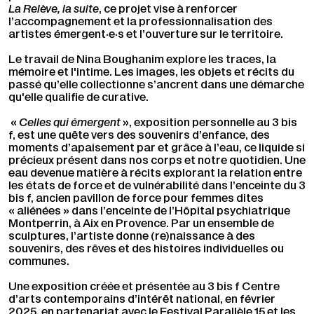
La Relève, la suite
, ce projet vise à renforcer
l’accompagnement et la professionnalisation des
artistes émergent·e·s et l’ouverture sur le territoire.
Le travail de Nina Boughanim explore les traces, la
mémoire et l'intime. Les images, les objets et récits du
passé qu’elle collectionne s’ancrent dans une démarche
qu'elle qualifie de curative.
«
Celles qui émergent
», exposition personnelle au 3 bis
f, est une quête vers des souvenirs d’enfance, des
moments d’apaisement par et grâce à l’eau, ce liquide si
précieux présent dans nos corps et notre quotidien. Une
eau devenue matière à récits explorant la relation entre
les états de force et de vulnérabilité dans l’enceinte du 3
bis f, ancien pavillon de force pour femmes dites
« aliénées » dans l’enceinte de l’Hôpital psychiatrique
Montperrin, à Aix en Provence. Par un ensemble de
sculptures, l’artiste donne (re)naissance à des
souvenirs, des rêves et des histoires individuelles ou
communes.
Une exposition créée et présentée au 3 bis f Centre
d’arts contemporains d’intérêt national, en février
2025, en partenariat avec le Festival Parallèle 15 et les